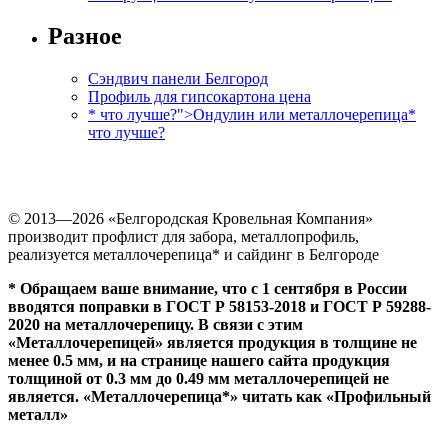
Разное
Сэндвич панели Белгород
Профиль для гипсокартона цена
* что лучше?">Ондулин или металлочерепица
*
что лучше?
© 2013—
2026
«Белгородская Кровельная Компания»
производит профлист для забора, металлопрофиль,
реализуется металлочерепица
*
и сайдинг в Белгороде
* Обращаем ваше внимание, что с 1 сентября в России
вводятся поправки в ГОСТ Р 58153-2018 и ГОСТ Р 59288-
2020 на металлочерепицу. В связи с этим
«Металлочерепицей» является продукция в толщине не
менее 0.5 мм, и на странице нашего сайта продукция
толщиной от 0.3 мм до 0.49 мм металлочерепицей не
является. «Металлочерепица
*
» читать как «Профильный
металл»