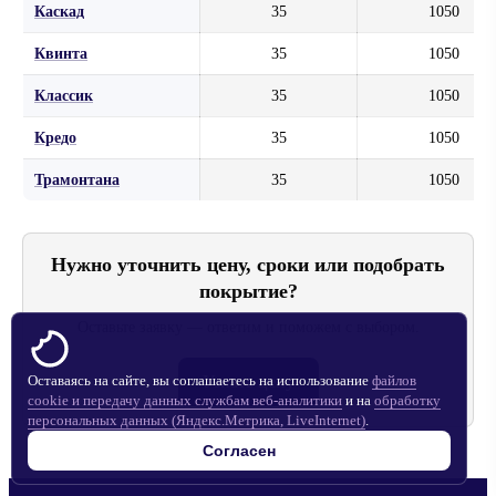
Каскад
35
1050
Квинта
35
1050
Классик
35
1050
Кредо
35
1050
Трамонтана
35
1050
Нужно уточнить цену, сроки или подобрать
покрытие?
Оставьте заявку — ответим и поможем с выбором.
Оставаясь на сайте, вы соглашаетесь на использование
Узнать цену
файлов
cookie и передачу данных службам веб-аналитики
и на
обработку
персональных данных (Яндекс.Метрика, LiveInternet)
.
Согласен