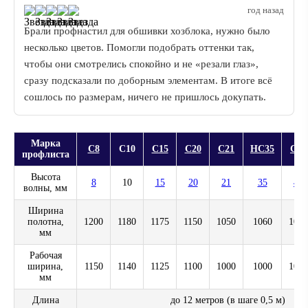
год назад
Брали профнастил для обшивки хозблока, нужно было
несколько цветов. Помогли подобрать оттенки так,
чтобы они смотрелись спокойно и не «резали глаз»,
сразу подсказали по доборным элементам. В итоге всё
сошлось по размерам, ничего не пришлось докупать.
Марка
С8
С10
С15
С20
С21
НС35
С44
профлиста
Высота
8
10
15
20
21
35
44
волны, мм
Ширина
полотна,
1200
1180
1175
1150
1050
1060
1045
мм
Рабочая
ширина,
1150
1140
1125
1100
1000
1000
1000
мм
Длина
до 12 метров (в шаге 0,5 м)